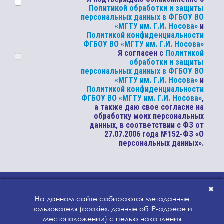
Политикой обработки и защиты
персональных данных в ФГБОУ ВО
«МГТУ им. Г.И. Носова»
и
Политикой конфиденциальности
ФГБОУ ВО «МГТУ им. Г.И. Носова»
Я согласен с
Политикой
обработки и защиты
персональных данных в ФГБОУ ВО
«МГТУ им. Г.И. Носова»
и
Политикой конфиденциальности
ФГБОУ ВО «МГТУ им. Г.И. Носова»
,
а также даю свое согласие на
обработку моих персональных
данных, в соответствии с ФЗ от
27.07.2006 года №152-ФЗ «О
персональных данных».
© 2020 Магнитогорский
На данном сайте собираются метаданные
государственный технический
пользователя (cookies, данные об IP-адресе и
университет им. Г.И. Носова
местоположении) с целью накопления